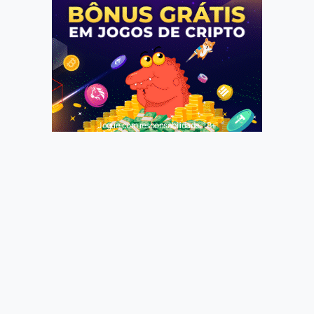
Jogue com responsabilidade. 18+