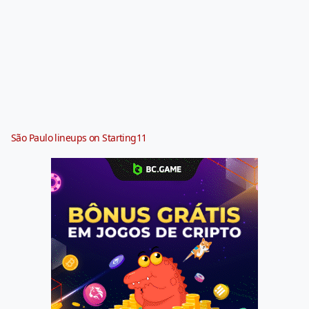
São Paulo lineups on Starting11