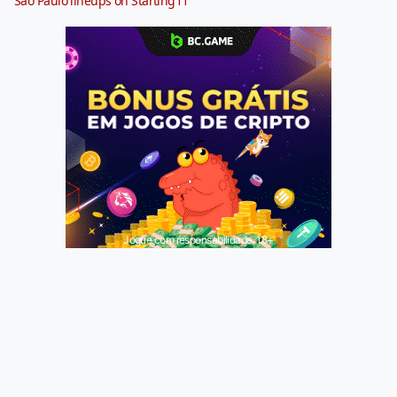
São Paulo lineups on Starting11
Jogue com responsabilidade. 18+