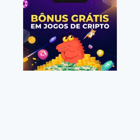
Jogue com responsabilidade. 18+