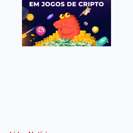
Jogue com responsabilidade. 18+