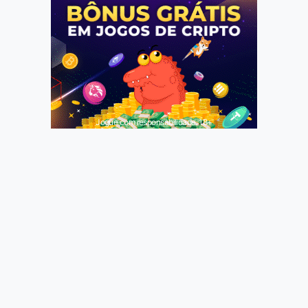
Jogue com responsabilidade. 18+