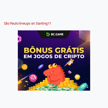
São Paulo lineups on Starting11
Jogue com responsabilidade. 18+