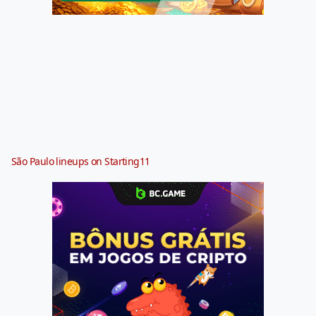
São Paulo lineups on Starting11