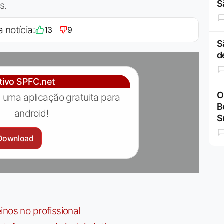
S
s.
a notícia:
13
9
S
d
ativo SPFC.net
O
 uma aplicação gratuita para
B
android!
S
Download
nos no profissional