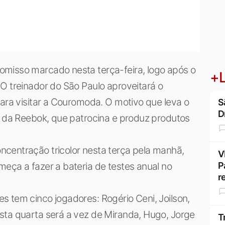
misso marcado nesta terça-feira, logo após o
+L
O treinador do São Paulo aproveitará o
para visitar a Couromoda. O motivo que leva o
S
D
e da Reebok, que patrocina e produz produtos
centração tricolor nesta terça pela manhã,
V
eça a fazer a bateria de testes anual no
P
r
 tem cinco jogadores: Rogério Ceni, Joilson,
sta quarta será a vez de Miranda, Hugo, Jorge
T