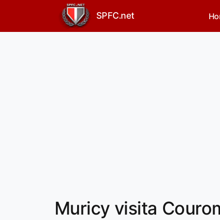
SPFC.net
Ho
Muricy visita Couro