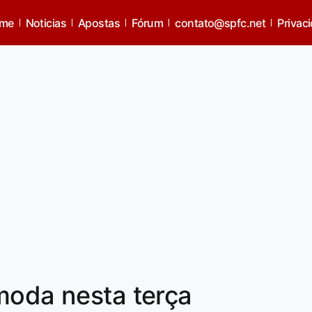
me
Noticias
Apostas
Fórum
contato@spfc.net
Privac
moda nesta terça