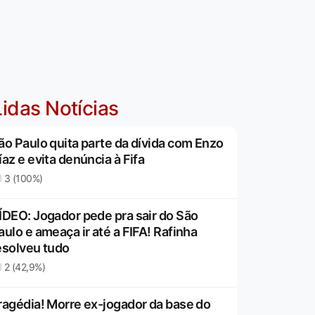
idas Notícias
ão Paulo quita parte da dívida com Enzo
íaz e evita denúncia à Fifa
3 (100%)
ÍDEO: Jogador pede pra sair do São
aulo e ameaça ir até a FIFA! Rafinha
esolveu tudo
2 (42,9%)
ragédia! Morre ex-jogador da base do