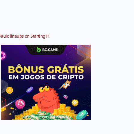
Paulo lineups on Starting11
Jogue com responsabilidade. 18+