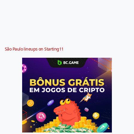
São Paulo lineups on Starting11
Jogue com responsabilidade. 18+