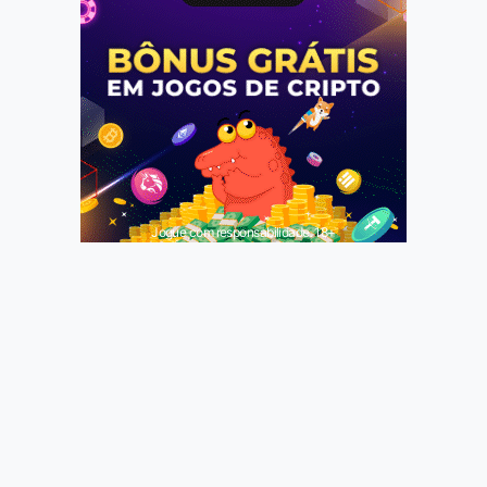
Jogue com responsabilidade. 18+