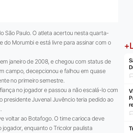
o São Paulo. O atleta acertou nesta quarta-
me do Morumbi e está livre para assinar com o
+L
S
o em janeiro de 2008, e chegou com status de
D
 Em campo, decepcionou e falhou em quase
ente no primeiro semestre.
iança no jogador e passou a não escalá-lo com
V
P
o presidente Juvenal Juvêncio teria pedido ao
r
.
ve voltar ao Botafogo. O time carioca deve
jogador, enquanto o Tricolor paulista
T