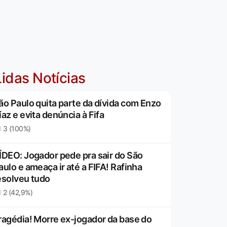
idas Notícias
ão Paulo quita parte da dívida com Enzo
íaz e evita denúncia à Fifa
3 (100%)
ÍDEO: Jogador pede pra sair do São
aulo e ameaça ir até a FIFA! Rafinha
esolveu tudo
2 (42,9%)
ragédia! Morre ex-jogador da base do