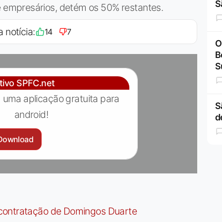
S
empresários, detém os 50% restantes.
a notícia:
14
7
O
B
S
ativo SPFC.net
 uma aplicação gratuita para
S
android!
d
Download
contratação de Domingos Duarte