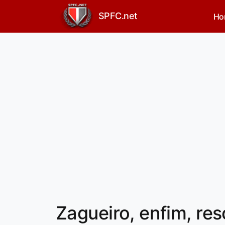
SPFC.net
Ho
Zagueiro, enfim, re