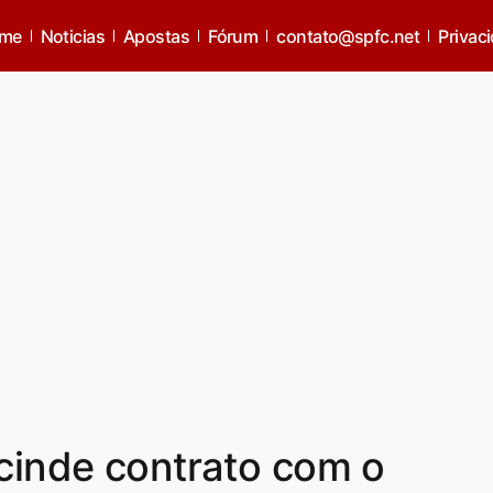
me
Noticias
Apostas
Fórum
contato@spfc.net
Privac
scinde contrato com o