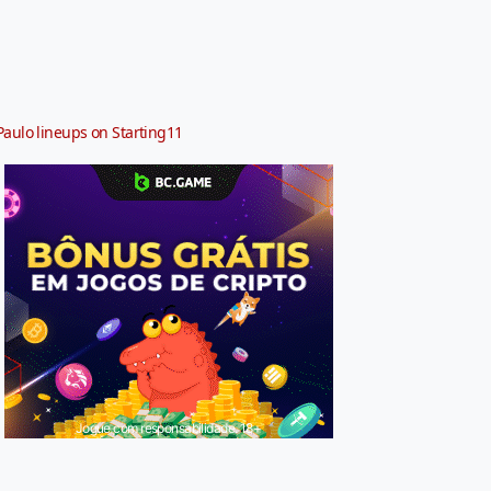
Paulo lineups on Starting11
Jogue com responsabilidade. 18+