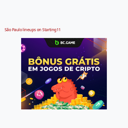
São Paulo lineups on Starting11
Jogue com responsabilidade. 18+