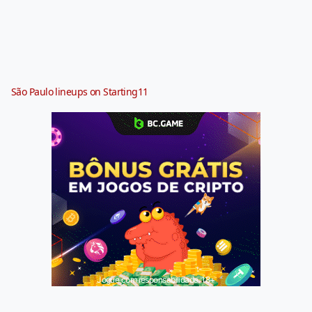
São Paulo lineups on Starting11
Jogue com responsabilidade. 18+