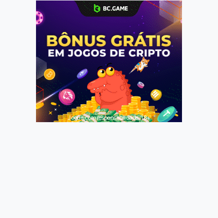
Jogue com responsabilidade. 18+