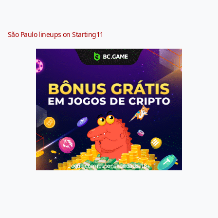
São Paulo lineups on Starting11
Jogue com responsabilidade. 18+