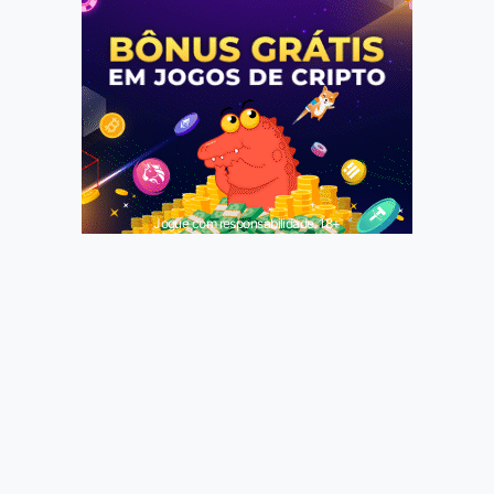
Jogue com responsabilidade. 18+