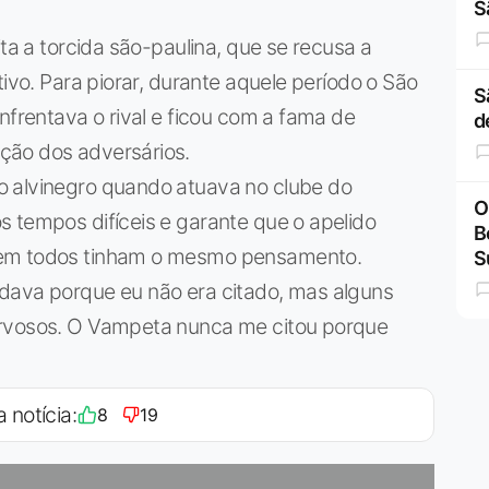
S
ita a torcida são-paulina, que se recusa a
tivo. Para piorar, durante aquele período o São
S
nfrentava o rival e ficou com a fama de
d
ção dos adversários.
o alvinegro quando atuava no clube do
O
 tempos difíceis e garante que o apelido
B
nem todos tinham o mesmo pensamento.
S
dava porque eu não era citado, mas alguns
ervosos. O Vampeta nunca me citou porque
a notícia:
8
19