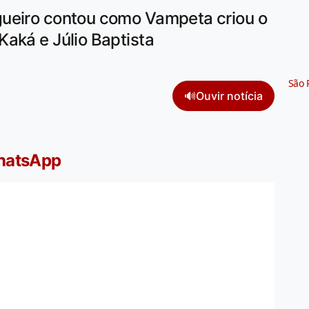
gueiro contou como Vampeta criou o
aká e Júlio Baptista
São 
🔊
Ouvir notícia
WhatsApp