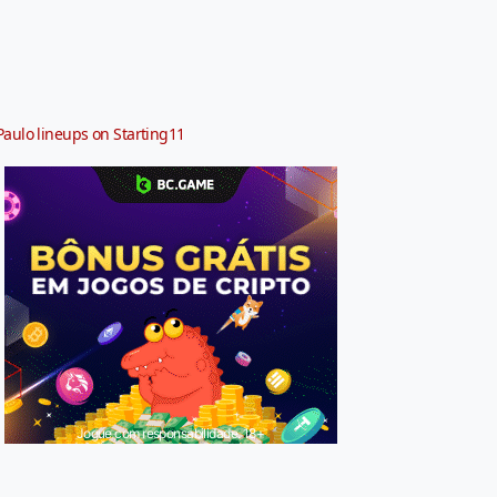
Paulo lineups on Starting11
Jogue com responsabilidade. 18+