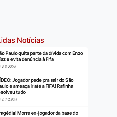
idas Notícias
ão Paulo quita parte da dívida com Enzo
íaz e evita denúncia à Fifa
3 (100%)
ÍDEO: Jogador pede pra sair do São
aulo e ameaça ir até a FIFA! Rafinha
esolveu tudo
2 (42,9%)
ragédia! Morre ex-jogador da base do