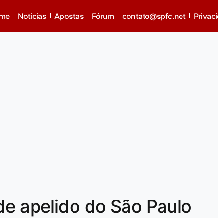
me
Noticias
Apostas
Fórum
contato@spfc.net
Privac
de apelido do São Paulo