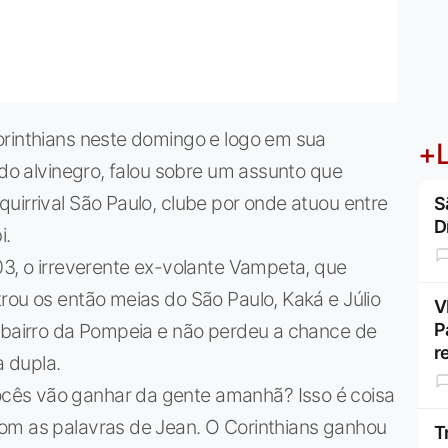
orinthians neste domingo e logo em sua
+L
 do alvinegro, falou sobre um assunto que
uirrival São Paulo, clube por onde atuou entre
S
D
i.
03, o irreverente ex-volante Vampeta, que
rou os então meias do São Paulo, Kaká e Júlio
V
o bairro da Pompeia e não perdeu a chance de
P
r
 dupla.
cês vão ganhar da gente amanhã? Isso é coisa
om as palavras de Jean. O Corinthians ganhou
T