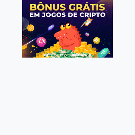
Jogue com responsabilidade. 18+