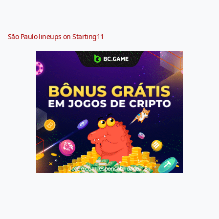
São Paulo lineups on Starting11
Jogue com responsabilidade. 18+