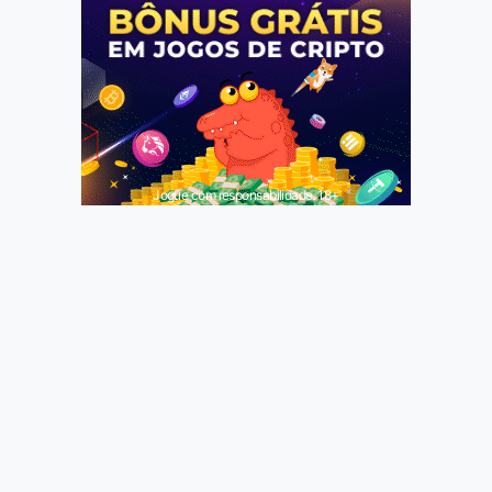
Jogue com responsabilidade. 18+