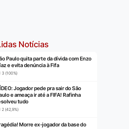
idas Notícias
ão Paulo quita parte da dívida com Enzo
íaz e evita denúncia à Fifa
3 (100%)
ÍDEO: Jogador pede pra sair do São
aulo e ameaça ir até a FIFA! Rafinha
esolveu tudo
2 (42,9%)
ragédia! Morre ex-jogador da base do