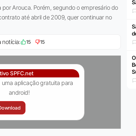
S
a por Arouca. Porém, segundo o empresário do
contrato até abril de 2009, quer continuar no
S
d
 notícia:
15
15
O
B
S
ativo SPFC.net
 uma aplicação gratuita para
android!
Download