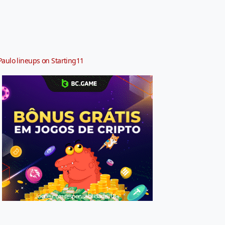
Paulo lineups on Starting11
Jogue com responsabilidade. 18+