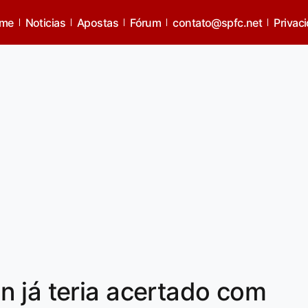
me
Noticias
Apostas
Fórum
contato@spfc.net
Privac
 já teria acertado com