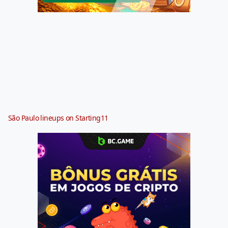
São Paulo lineups on Starting11