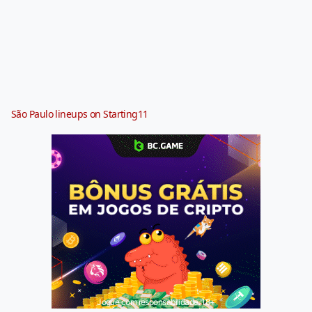
São Paulo lineups on Starting11
Jogue com responsabilidade. 18+