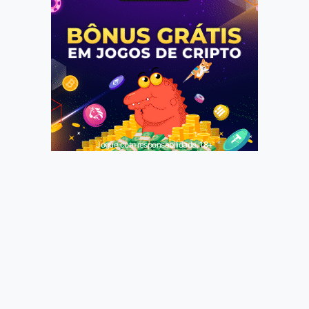
Jogue com responsabilidade. 18+