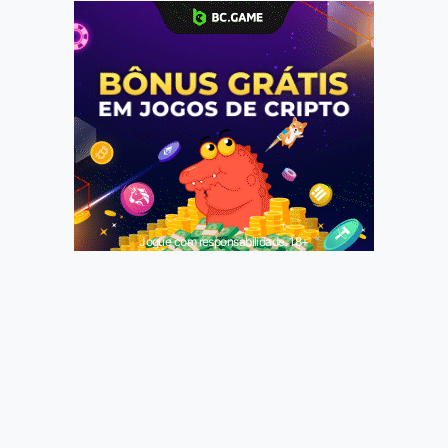
Jogue com responsabilidade. 18+