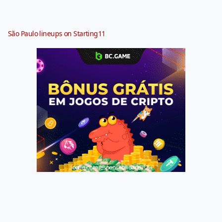
São Paulo lineups on Starting11
Jogue com responsabilidade. 18+