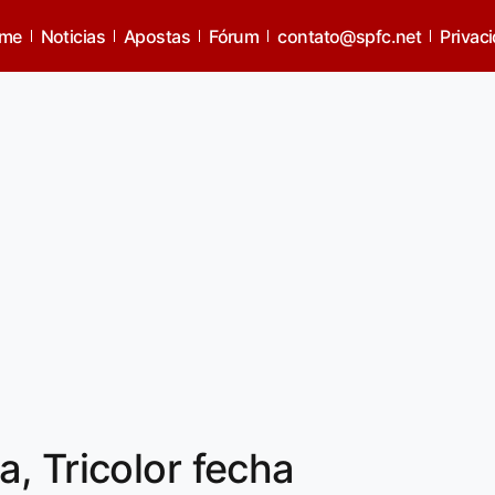
me
Noticias
Apostas
Fórum
contato@spfc.net
Privac
, Tricolor fecha