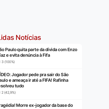
idas Notícias
ão Paulo quita parte da dívida com Enzo
íaz e evita denúncia à Fifa
3 (100%)
ÍDEO: Jogador pede pra sair do São
aulo e ameaça ir até a FIFA! Rafinha
esolveu tudo
2 (42,9%)
ragédia! Morre ex-jogador da base do