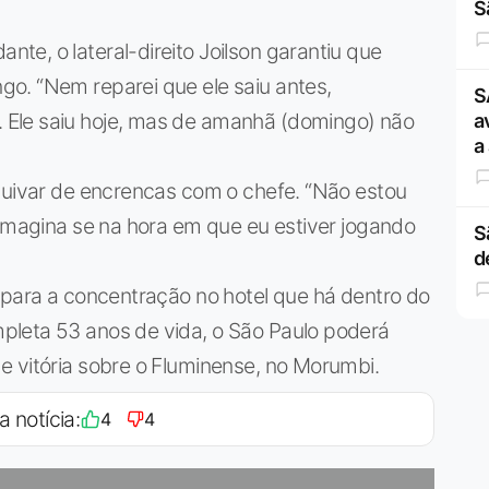
S
e, o lateral-direito Joilson garantiu que
o. “Nem reparei que ele saiu antes,
S
Ele saiu hoje, mas de amanhã (domingo) não
a
a
squivar de encrencas com o chefe. “Não estou
 Imagina se na hora em que eu estiver jogando
S
d
 para a concentração no hotel que há dentro do
pleta 53 anos de vida, o São Paulo poderá
e vitória sobre o Fluminense, no Morumbi.
a notícia:
4
4