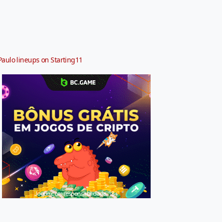
Paulo lineups on Starting11
Jogue com responsabilidade. 18+