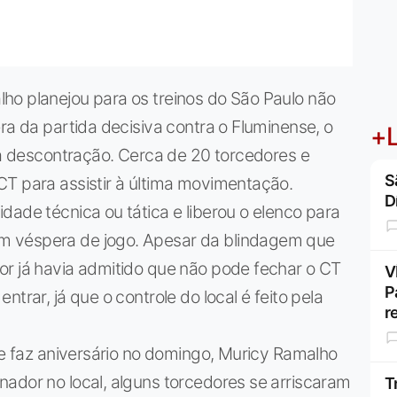
ho planejou para os treinos do São Paulo não
ra da partida decisiva contra o Fluminense, o
+L
ela descontração. Cerca de 20 torcedores e
S
CT para assistir à última movimentação.
D
dade técnica ou tática e liberou o elenco para
m véspera de jogo. Apesar da blindagem que
or já havia admitido que não pode fechar o CT
V
P
trar, já que o controle do local é feito pela
r
que faz aniversário no domingo, Muricy Ramalho
ador no local, alguns torcedores se arriscaram
T