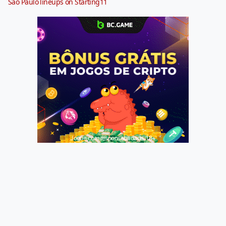
São Paulo lineups on Starting11
Jogue com responsabilidade. 18+