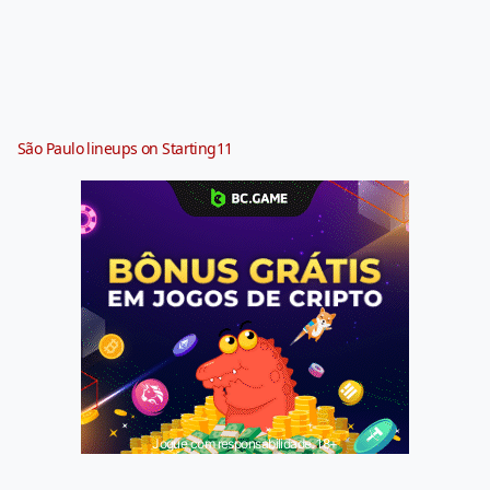
São Paulo lineups on Starting11
Jogue com responsabilidade. 18+