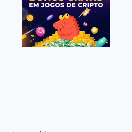
Jogue com responsabilidade. 18+