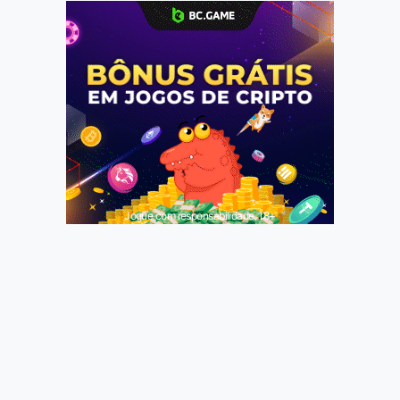
Jogue com responsabilidade. 18+