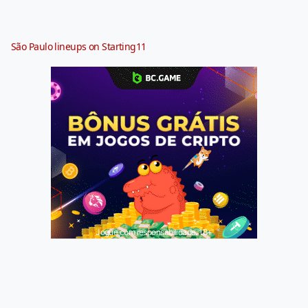
São Paulo lineups on Starting11
Jogue com responsabilidade. 18+