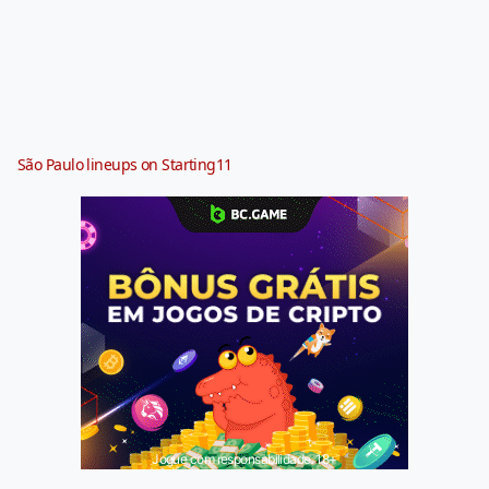
São Paulo lineups on Starting11
Jogue com responsabilidade. 18+