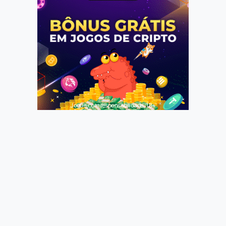
Jogue com responsabilidade. 18+