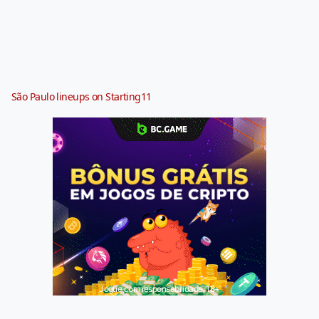
São Paulo lineups on Starting11
Jogue com responsabilidade. 18+