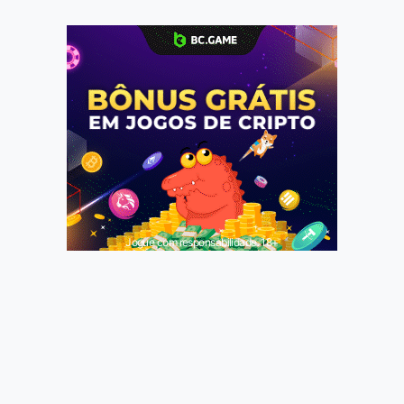
Jogue com responsabilidade. 18+