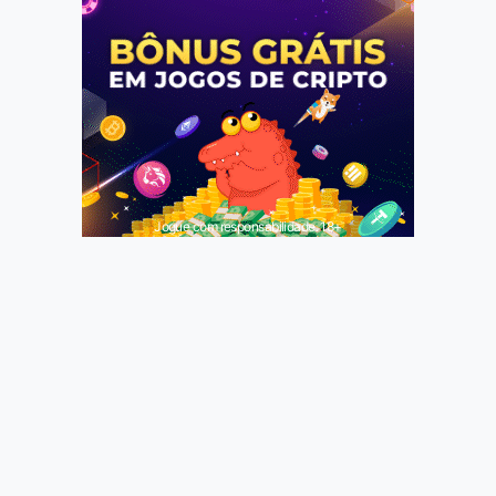
Jogue com responsabilidade. 18+