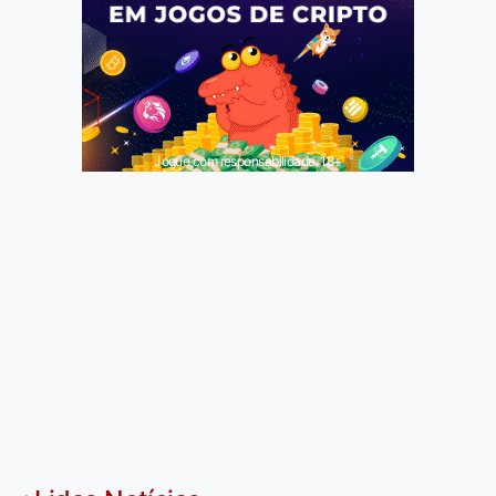
Jogue com responsabilidade. 18+