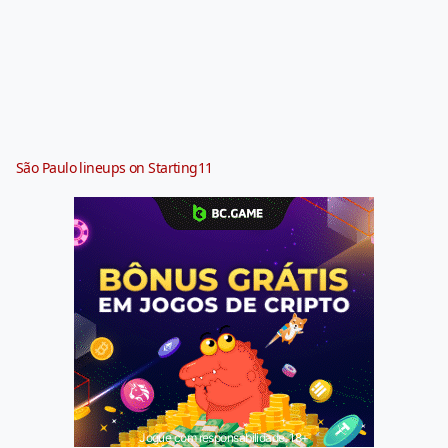
São Paulo lineups on Starting11
Jogue com responsabilidade. 18+