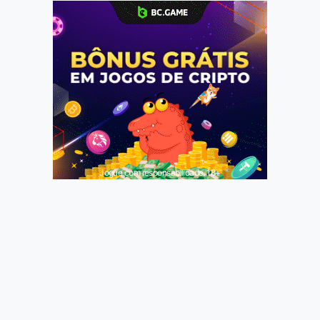
Jogue com responsabilidade. 18+