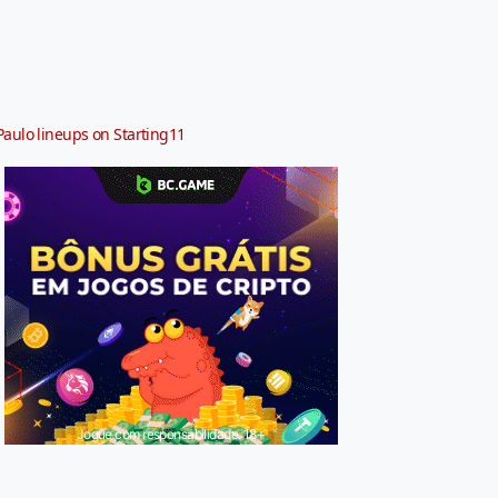
Paulo lineups on Starting11
Jogue com responsabilidade. 18+