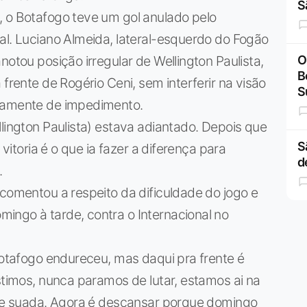
S
, o Botafogo teve um gol anulado pelo
al. Luciano Almeida, lateral-esquerdo do Fogão
notou posição irregular de Wellington Paulista,
O
B
 frente de Rogério Ceni, sem interferir na visão
S
atamente de impedimento.
llington Paulista) estava adiantado. Depois que
S
 vitoria é o que ia fazer a diferença para
d
.
 comentou a respeito da dificuldade do jogo e
ingo à tarde, contra o Internacional no
 Botafogo endureceu, mas daqui pra frente é
istimos, nunca paramos de lutar, estamos ai na
oa e suada. Agora é descansar porque domingo