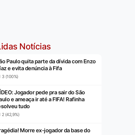
idas Notícias
ão Paulo quita parte da dívida com Enzo
íaz e evita denúncia à Fifa
3 (100%)
ÍDEO: Jogador pede pra sair do São
aulo e ameaça ir até a FIFA! Rafinha
esolveu tudo
2 (42,9%)
ragédia! Morre ex-jogador da base do