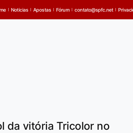
me
Noticias
Apostas
Fórum
contato@spfc.net
Privac
 da vitória Tricolor no