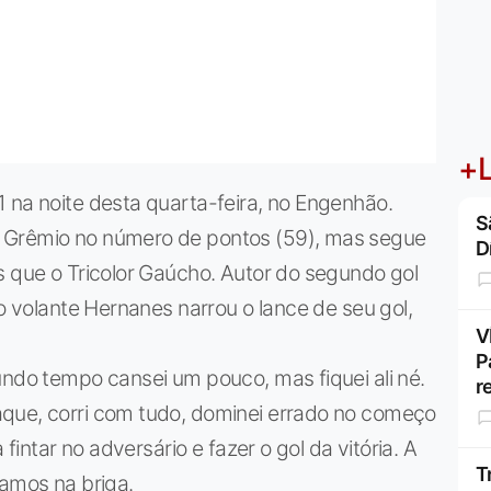
+L
 na noite desta quarta-feira, no Engenhão.
S
 Grêmio no número de pontos (59), mas segue
D
s que o Tricolor Gaúcho. Autor do segundo gol
 o volante Hernanes narrou o lance de seu gol,
V
P
undo tempo cansei um pouco, mas fiquei ali né.
r
que, corri com tudo, dominei errado no começo
 fintar no adversário e fazer o gol da vitória. A
T
tamos na briga.