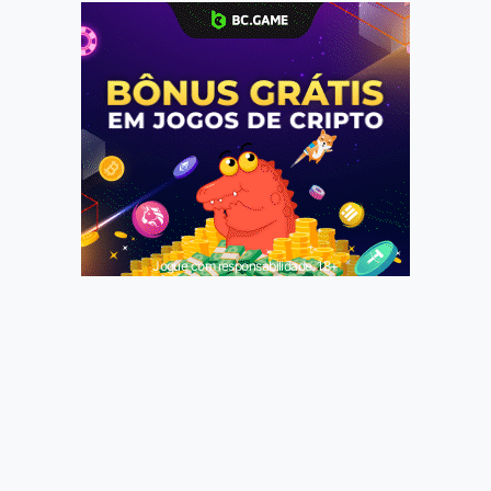
Jogue com responsabilidade. 18+