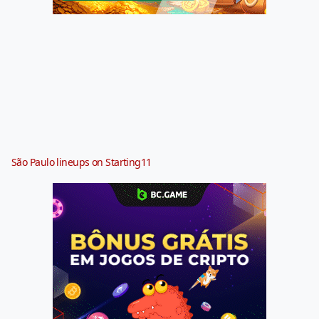
São Paulo lineups on Starting11