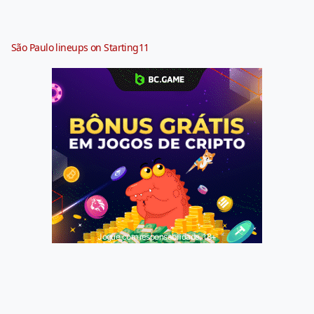
São Paulo lineups on Starting11
Jogue com responsabilidade. 18+