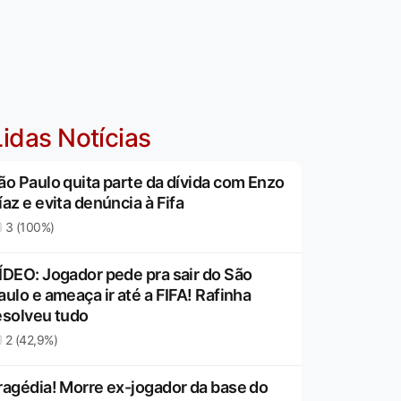
idas Notícias
ão Paulo quita parte da dívida com Enzo
íaz e evita denúncia à Fifa
3 (100%)
ÍDEO: Jogador pede pra sair do São
aulo e ameaça ir até a FIFA! Rafinha
esolveu tudo
2 (42,9%)
ragédia! Morre ex-jogador da base do