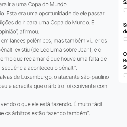
S
para ir a uma Copa do Mundo.
io. Esta era uma oportunidade de ele passar
dições de ir para uma Copa do Mundo. E
S
pinião”, afirmou.
d
 em lances polêmicos, mas também viu erros
ênalti existiu (de Léo Lima sobre Jean), e o
O
tenho que reclamar é que houve uma falta de
B
S
a seqüência aconteceu o pênalti”.
salvas de Luxemburgo, o atacante são-paulino
u e acredita que o árbitro foi conivente com
vendo o que ele está fazendo. É muito fácil
que os árbitros estão fazendo também”,