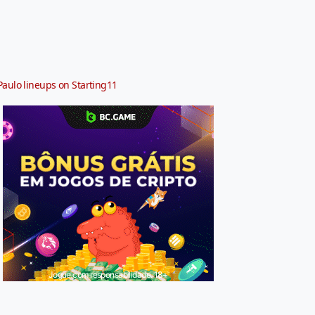
Paulo lineups on Starting11
Jogue com responsabilidade. 18+