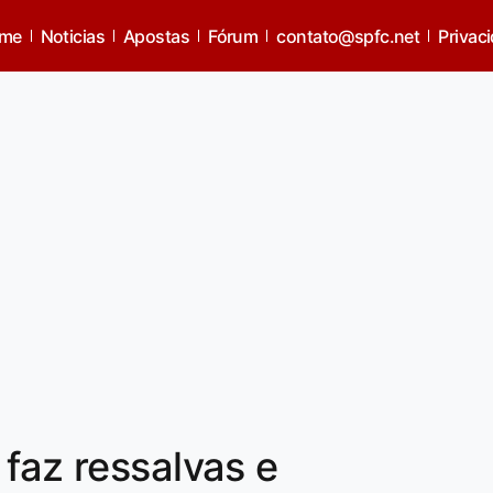
me
Noticias
Apostas
Fórum
contato@spfc.net
Privac
faz ressalvas e