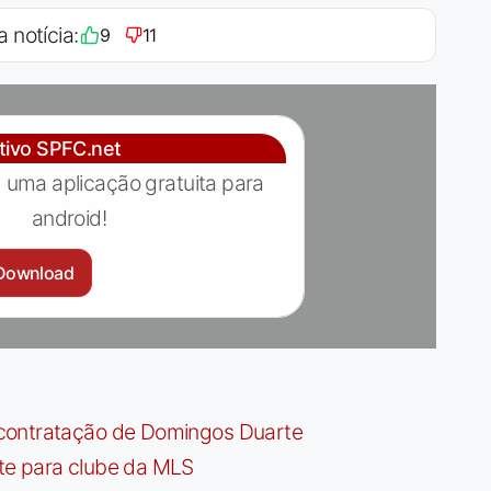
a notícia:
9
11
ativo SPFC.net
 uma aplicação gratuita para
android!
Download
contratação de Domingos Duarte
te para clube da MLS