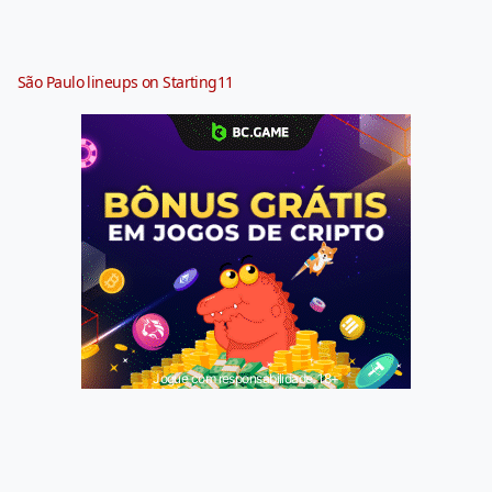
São Paulo lineups on Starting11
Jogue com responsabilidade. 18+