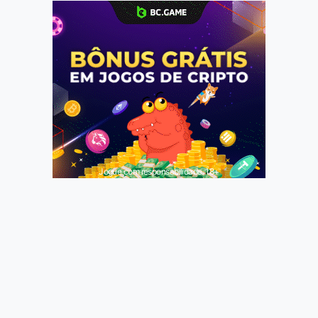
Jogue com responsabilidade. 18+