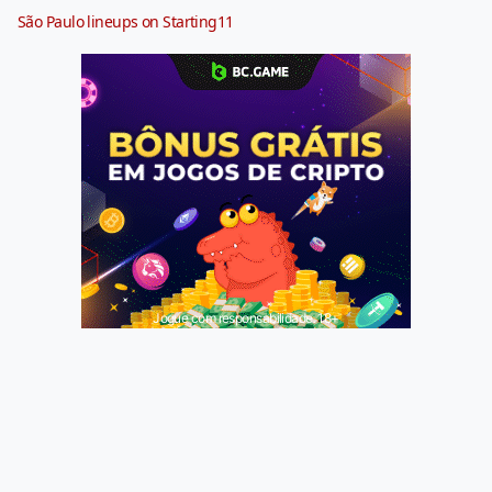
São Paulo lineups on Starting11
Jogue com responsabilidade. 18+