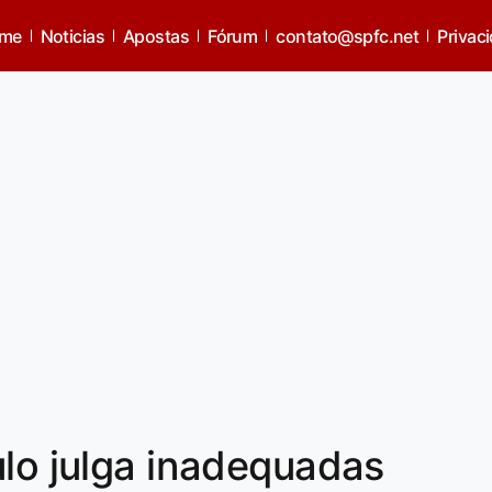
me
Noticias
Apostas
Fórum
contato@spfc.net
Privac
ulo julga inadequadas