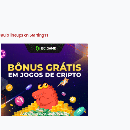
Paulo lineups on Starting11
Jogue com responsabilidade. 18+