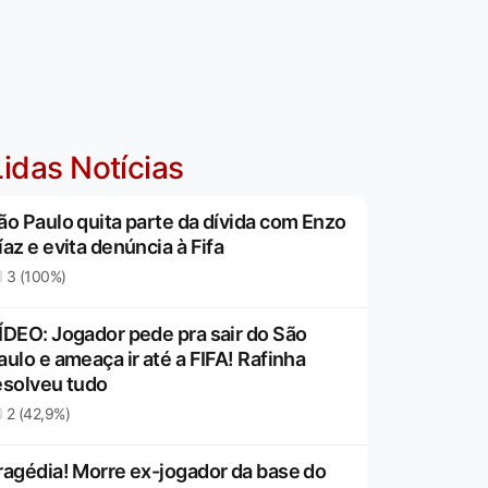
idas Notícias
ão Paulo quita parte da dívida com Enzo
íaz e evita denúncia à Fifa
3 (100%)
ÍDEO: Jogador pede pra sair do São
aulo e ameaça ir até a FIFA! Rafinha
esolveu tudo
2 (42,9%)
ragédia! Morre ex-jogador da base do