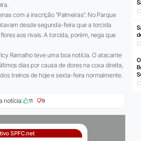
S
ira.
enas com a inscrição "Palmeiras". No Parque
ntavam desde segunda-feira que a torcida
S
ores aos rivais. A torcida, porém, nega que
d
icy Ramalho teve uma boa notícia. O atacante
O
ltimos dias por causa de dores na coxa direita,
B
S
r dos treinos de hoje e sexta-feira normalmente.
a notícia:
11
9
ativo SPFC.net